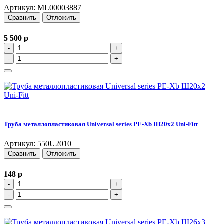
Артикул: ML00003887
Сравнить
Отложить
5 500
p
-
+
-
+
Труба металлопластиковая Universal series PE-Xb Ш20x2 Uni-Fitt
Артикул: 550U2010
Сравнить
Отложить
148
p
-
+
-
+