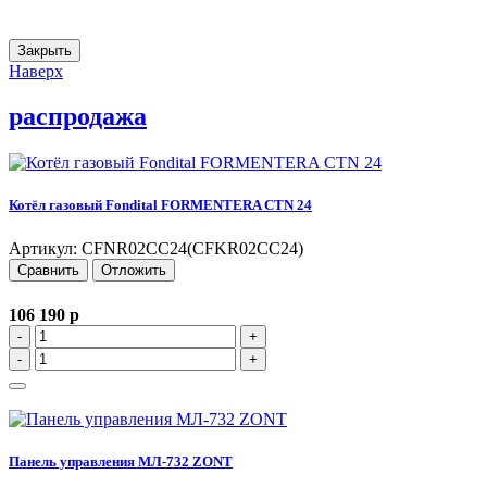
Закрыть
Наверх
распродажа
Котёл газовый Fondital FORMENTERA CTN 24
Артикул: CFNR02CC24(CFKR02CC24)
Сравнить
Отложить
106 190
p
-
+
-
+
Панель управления МЛ-732 ZONT