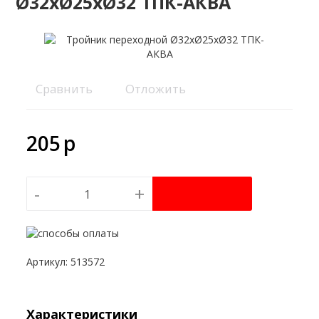
Ø32хØ25хØ32 ТПК-АКВА
Сравнить
Отложить
205
p
-
+
Артикул
:
513572
Характеристики