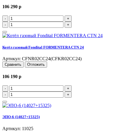
106 290
p
-
+
-
+
Котёл газовый Fondital FORMENTERA CTN 24
Артикул: CFNR02CC24(CFKR02CC24)
Сравнить
Отложить
106 190
p
-
+
-
+
ЭПО-6 (14027+15325)
Артикул: 11025