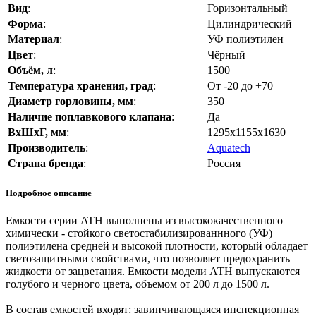
Вид
:
Горизонтальный
Форма
:
Цилиндрический
Материал
:
УФ полиэтилен
Цвет
:
Чёрный
Объём, л
:
1500
Температура хранения, град
:
От -20 до +70
Диаметр горловины, мм
:
350
Наличие поплавкового клапана
:
Да
ВхШхГ, мм
:
1295х1155х1630
Производитель
:
Aquatech
Страна бренда
:
Россия
Подробное описание
Емкости серии ATН выполнены из высококачественного
химически - стойкого светостабилизированнного (УФ)
полиэтилена средней и высокой плотности, который обладает
светозащитными свойствами, что позволяет предохранить
жидкости от зацветания. Емкости модели АТН выпускаются
голубого и черного цвета, объемом от 200 л до 1500 л.
В состав емкостей входят: завинчивающаяся инспекционная