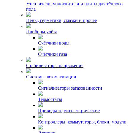
Утеплители, уплотнители и плиты для тёплого
пола
Пены, герметики, смазки и прочее
Приборы учёта
Счётчики воды
Счётчики газа
Стабилизаторы напряжения
Системы автоматизации
Сигнализаторы загазованности
Термостаты
Приводы термоэлектрические
Контроллеры, коммутаторы, блоки, модули