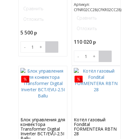
Артикул:
Сравнить
CFNR02CC28(CFKR02CC28)
Сравнить
Отложить
Отложить
5 500
p
110 020
p
-
+
-
+
Блок управления для
Котёл газовый
конвектора
Fondital
Transformer Digital
FORMENTERA RBTN
Inverter BCT/EVU-2.5I
28
Ballu