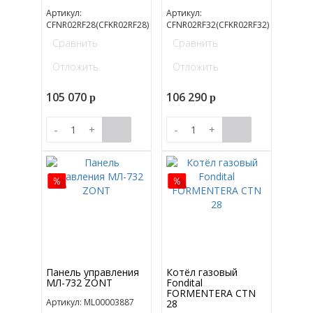
Артикул:
Артикул:
CFNR02RF28(CFKR02RF28)
CFNR02RF32(CFKR02RF32)
Сравнить
Сравнить
Отложить
Отложить
105 070
106 290
p
p
-
+
-
+
Панель управления
Котёл газовый
МЛ-732 ZONT
Fondital
FORMENTERA CTN
Артикул: ML00003887
28