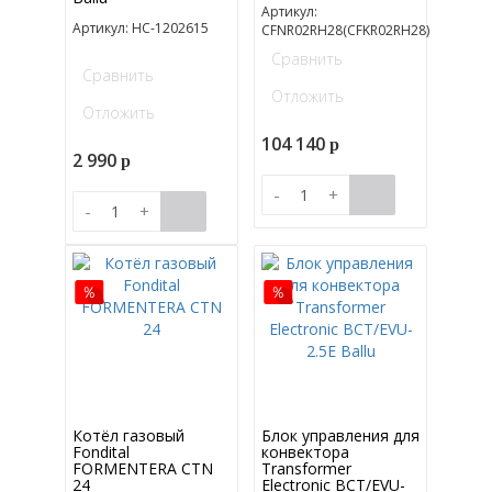
Артикул:
Артикул: НС-1202615
CFNR02RH28(CFKR02RH28)
Сравнить
Сравнить
Отложить
Отложить
104 140
p
2 990
p
-
+
-
+
Котёл газовый
Блок управления для
Fondital
конвектора
FORMENTERA CTN
Transformer
24
Electronic BCT/EVU-