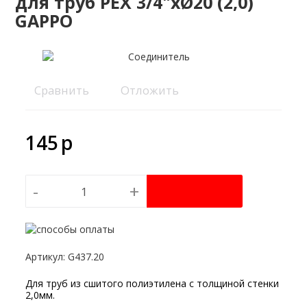
для труб PEX 3/4"хØ20 (2,0)
GAPPO
Сравнить
Отложить
145
p
-
+
Артикул
:
G437.20
Для труб из сшитого полиэтилена с толщиной стенки
2,0мм.