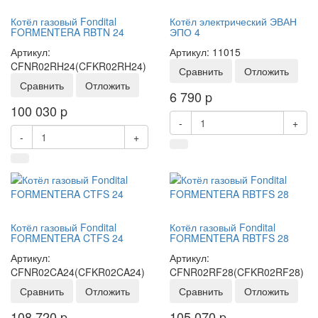
Котёл газовый Fondital
Котёл электрический ЭВАН
FORMENTERA RBTN 24
ЭПО 4
Артикул:
Артикул: 11015
CFNR02RH24(CFKR02RH24)
Сравнить
Отложить
Сравнить
Отложить
6 790
p
100 030
p
-
+
-
+
Котёл газовый Fondital
Котёл газовый Fondital
FORMENTERA CTFS 24
FORMENTERA RBTFS 28
Артикул:
Артикул:
CFNR02CA24(CFKR02CA24)
CFNR02RF28(CFKR02RF28)
Сравнить
Отложить
Сравнить
Отложить
108 720
p
105 070
p