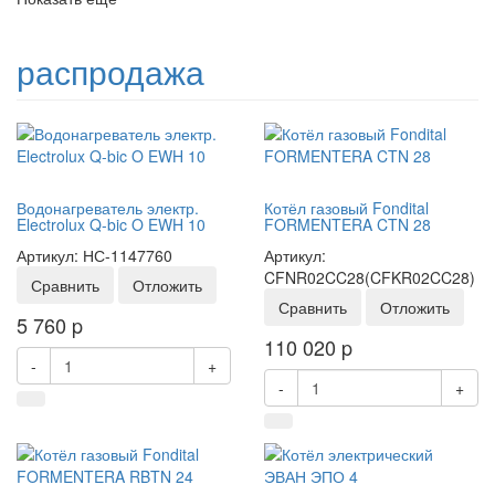
распродажа
Водонагреватель электр.
Котёл газовый Fondital
Electrolux Q-bic O EWH 10
FORMENTERA CTN 28
Артикул: НС-1147760
Артикул:
CFNR02CC28(CFKR02CC28)
Сравнить
Отложить
Сравнить
Отложить
5 760
p
110 020
p
-
+
-
+