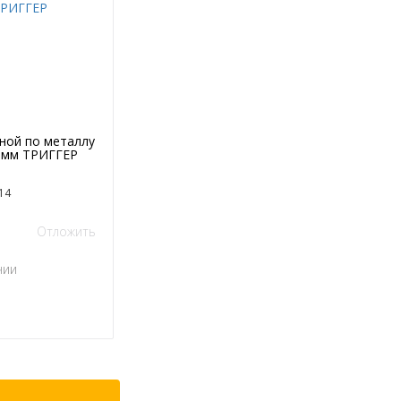
ной по металлу
2 мм ТРИГГЕР
14
Отложить
чии