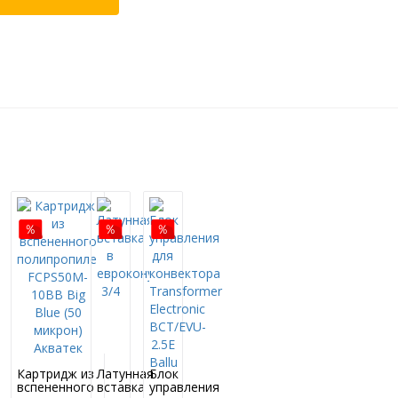
Next
Картридж из
Латунная
Блок
вспененного
вставка
управления