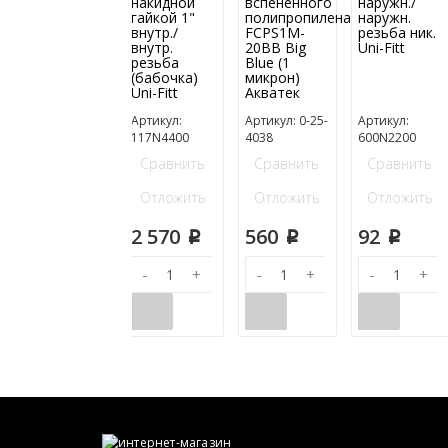
накидной
вспененного
наружн./
гайкой 1"
полипропилена
наружн.
внутр./
FCPS1M-
резьба ник.
внутр.
20BB Big
Uni-Fitt
резьба
Blue (1
(бабочка)
микрон)
Uni-Fitt
Акватек
Артикул:
Артикул: 0-25-
Артикул:
117N4400
4038
600N2200
Сравнить
Сравнить
Сравнить
Отложить
Отложить
Отложить
2 570
560
92
p
p
p
-
+
-
+
-
+