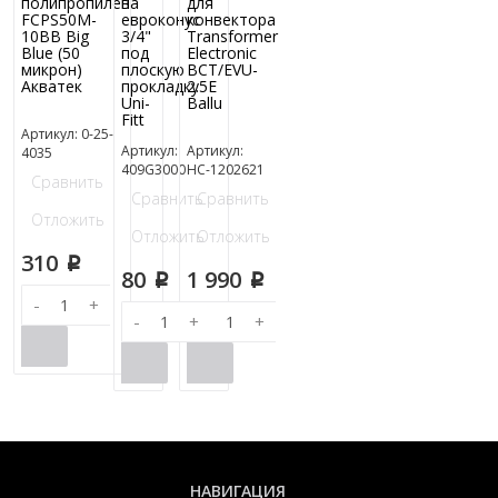
полипропилена
в
для
FCPS50M-
евроконус
конвектора
10BB Big
3/4"
Transformer
Blue (50
под
Electronic
микрон)
плоскую
BCT/EVU-
Акватек
прокладку
2.5E
Uni-
Ballu
Fitt
Артикул: 0-25-
Артикул:
Артикул:
4035
409G3000
НС-1202621
Сравнить
Сравнить
Сравнить
Отложить
Отложить
Отложить
310
p
80
1 990
p
p
-
+
-
+
-
+
НАВИГАЦИЯ