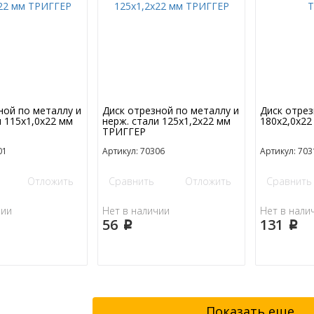
ной по металлу и
Диск отрезной по металлу и
Диск отрез
и 115х1,0х22 мм
нерж. стали 125х1,2х22 мм
180х2,0х2
ТРИГГЕР
01
Артикул: 70306
Артикул: 703
Отложить
Сравнить
Отложить
Сравнить
чии
Нет в наличии
Нет в нали
56
131
p
p
Показать еще