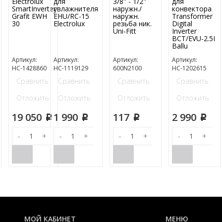
Electrolux
для
3/8" - 1/2"
для
SmartInverter
увлажнителя
наружн./
конвектора
Grafit EWH
EHU/RC-15
наружн.
Transformer
30
Electrolux
резьба ник.
Digital
Uni-Fitt
Inverter
BCT/EVU-2.5I
Ballu
Артикул:
Артикул:
Артикул:
Артикул:
НС-1428860
НС-1119129
600N2100
НС-1202615
Сравнить
Сравнить
Сравнить
Сравнить
Отложить
Отложить
Отложить
Отложить
19 050
1 990
117
2 990
p
p
p
p
-
+
-
+
-
+
-
+
МОЙ КАБИНЕТ
МЕНЮ