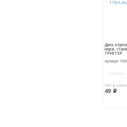
Диск отрез
нерж. стал
ТРИГГЕР
Артикул: 703
Сравнить
Нет в нали
49
p