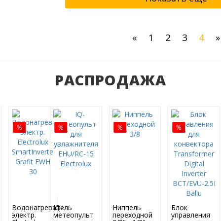
Previous
«
1
2
3
4
»
РАСПРОДАЖА
Водонагреватель
IQ-
Ниппель
Блок
электр.
метеопульт
переходной
управления