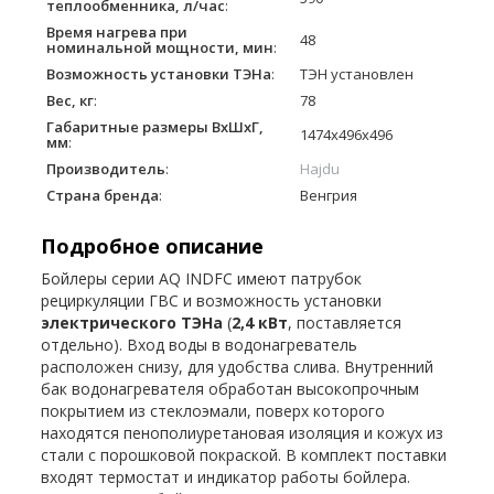
теплообменника, л/час
:
Время нагрева при
48
номинальной мощности, мин
:
Возможность установки ТЭНа
:
ТЭН установлен
Вес, кг
:
78
Габаритные размеры ВхШхГ,
1474x496x496
мм
:
Производитель
:
Hajdu
Страна бренда
:
Венгрия
Подробное описание
Бойлеры серии AQ INDFC имеют патрубок
рециркуляции ГВС и возможность установки
электрического ТЭНа
(
2,4 кВт
, поставляется
отдельно). Вход воды в водонагреватель
расположен снизу, для удобства слива. Внутренний
бак водонагревателя обработан высокопрочным
покрытием из стеклоэмали, поверх которого
находятся пенополиуретановая изоляция и кожух из
стали с порошковой покраской. В комплект поставки
входят термостат и индикатор работы бойлера.