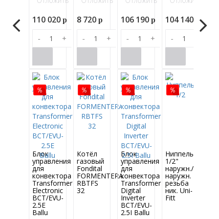
Отложить
Отложить
Отложить
Отложить
-
110 020
8 720
106 190
104 140
p
p
p
p
-
+
-
+
-
+
-
+
Блок
Котёл
Блок
Ниппель
управления
газовый
управления
1/2"
для
Fondital
для
наружн./
конвектора
FORMENTERA
конвектора
наружн.
Transformer
RBTFS
Transformer
резьба
Electronic
32
Digital
ник. Uni-
BCT/EVU-
Inverter
Fitt
2.5E
BCT/EVU-
Ballu
2.5I Ballu