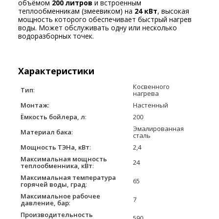
объёмом
20
0
литров
и встроенным
теплообменникам (змеевиком) на
24
кВт
, высокая
мощность которого обеспечивает быстрый нагрев
воды. Может обслуживать одну или несколько
водоразборных точек.
Характеристики
Косвенного
Тип
:
нагрева
Монтаж
:
Настенный
Ёмкость бойлера, л
:
200
Эмалированная
Материал бака
:
сталь
Мощность ТЭНа, кВт
:
2,4
Максимальная мощность
24
теплообменника, кВт
:
Максимальная температура
65
горячей воды, град
:
Максимальное рабочее
7
давление, бар
:
Производительность
590