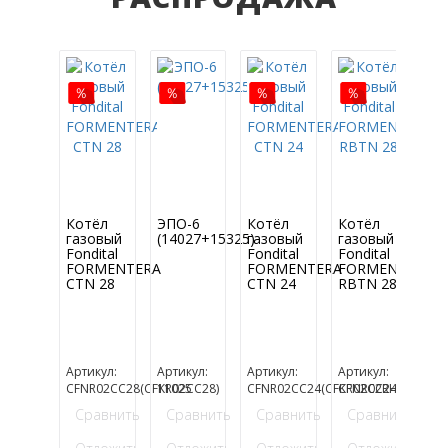
Котёл
ЭПО-6
Котёл
Котёл
Во
газовый
(14027+15325)
газовый
газовый
эл
Fondital
Fondital
Fondital
Ele
FORMENTERA
FORMENTERA
FORMENTERA
Q-
CTN 28
CTN 24
RBTN 28
O 
10
Арт
НС
С
Артикул:
Артикул:
Артикул:
Артикул:
CFNR02CC28(CFKR02CC28)
11025
CFNR02CC24(CFKR02CC24)
CFNR02RH28(CFKR
О
Сравнить
Сравнить
Сравнить
Сравнить
5 