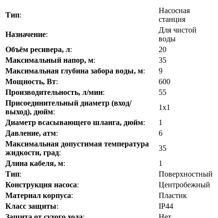
Насосная
Тип
:
станция
Для чистой
Назначение
:
воды
Объём ресивера, л
:
20
Максимальный напор, м
:
35
Максимальная глубина забора воды, м
:
9
Мощность, Вт
:
600
Производительность, л/мин
:
55
Присоединительный диаметр (вход/
1x1
выход), дюйм
:
Диаметр всасывающего шланга, дюйм
:
1
Давление, атм
:
6
Максимальная допустимая температура
35
жидкости, град
:
Длина кабеля, м
:
1
Тип
:
Поверхностный
Конструкция насоса
:
Центробежный
Материал корпуса
:
Пластик
Класс защиты
:
IP44
Защита от сухого хода
:
Нет