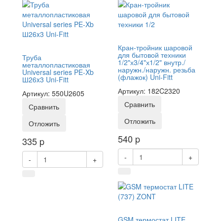
Кран-тройник шаровой
для бытовой техники
Труба
1/2"х3/4"х1/2" внутр./
металлопластиковая
наружн./наружн. резьба
Universal series PE-Xb
(флажок) Uni-Fitt
Ш26x3 Uni-Fitt
Артикул: 182C2320
Артикул: 550U2605
Сравнить
Сравнить
Отложить
Отложить
540
p
335
p
-
+
-
+
GSM термостат LITE