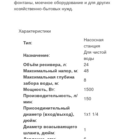
фонтаны, моечное оборудование и для других
хозяйственно-бытовых нужд.
Характеристики
Насосная
Тип
:
станция
Для чистой
Назначение
:
воды
Объём ресивера, л
:
24
Максимальный напор, м
:
48
Максимальная глубина
8
забора воды, м
:
Мощность, Вт
:
1500
Производительность, л/
150
мин
:
Присоединительный
диаметр (вход/выход),
1x1 1/4
дюйм
:
Диаметр всасывающего
1
шланга, дюйм
:
Давление, атм
:
6