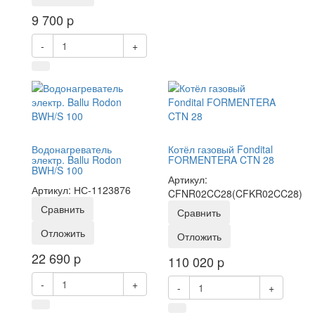
9 700
p
-
+
Водонагреватель
Котёл газовый Fondital
электр. Ballu Rodon
FORMENTERA CTN 28
BWH/S 100
Артикул:
Артикул: НС-1123876
CFNR02CC28(CFKR02CC28)
Сравнить
Сравнить
Отложить
Отложить
22 690
p
110 020
p
-
+
-
+