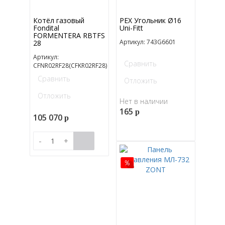
Котёл газовый
PEX Угольник Ø16
Fondital
Uni-Fitt
FORMENTERA RBTFS
Артикул: 743G6601
28
Артикул:
Сравнить
CFNR02RF28(CFKR02RF28)
Сравнить
Отложить
Отложить
Нет в наличии
165
p
105 070
p
-
+