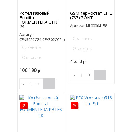
Котёл газовый
GSM термостат LITE
Fondital
(737) ZONT
FORMENTERA CTN
Артикул: ML00004158
24
Артикул:
Сравнить
CFNR02CC24(CFKR02CC24)
Сравнить
Отложить
Отложить
4 210
p
106 190
p
-
+
-
+