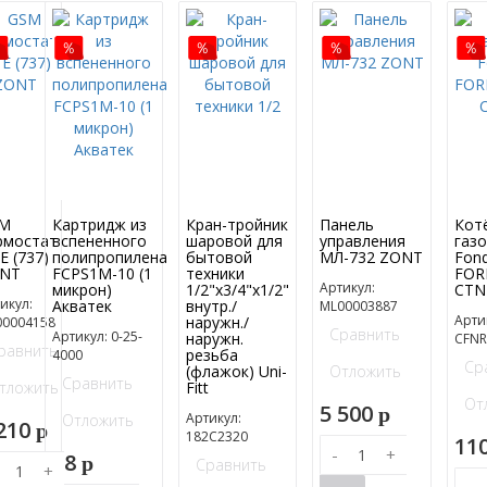
M
Картридж из
Кран-тройник
Панель
Кот
рмостат
вспененного
шаровой для
управления
газ
E (737)
полипропилена
бытовой
МЛ-732 ZONT
Fond
NT
FCPS1M-10 (1
техники
FOR
Артикул:
микрон)
1/2"х3/4"х1/2"
CTN
икул:
Акватек
внутр./
ML00003887
Арти
наружн./
00004158
Сравнить
Артикул: 0-25-
наружн.
CFNR
равнить
резьба
4000
Ср
(флажок) Uni-
Отложить
Сравнить
тложить
Fitt
От
5 500
p
Артикул:
Отложить
 210
p
182C2320
11
-
+
58
p
Сравнить
+