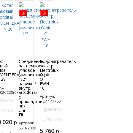
ёл
Соединение
Водонагреватель
овый
разъёмное
электр.
ital
угловое
Electrolux
MENTERA
(американка)
Q-bic
 28
1/2"
O
наружн./
EWH
кул:
внутр.
10
резьба
02CC28(CFKR02CC28)
Артикул:
с
авнить
прокладкой
НС-1147760
ник.
Сравнить
ложить
Uni-
Fitt
Отложить
0 020
p
Артикул:
651N2000
5 760
p