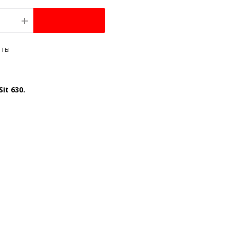
+
it 630.