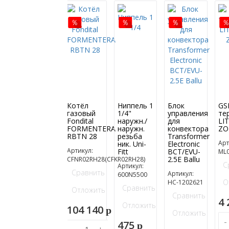
Котёл
Ниппель 1
Блок
GS
газовый
1/4"
управления
те
Fondital
наружн./
для
LIT
FORMENTERA
наружн.
конвектора
ZO
RBTN 28
резьба
Transformer
Арт
ник. Uni-
Electronic
Артикул:
Fitt
BCT/EVU-
ML
2.5E Ballu
CFNR02RH28(CFKR02RH28)
С
Артикул:
Сравнить
Артикул:
600N5500
О
НС-1202621
Сравнить
Отложить
Сравнить
4
Отложить
104 140
p
Отложить
-
475
p