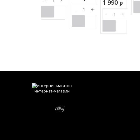
-
+
1 990
p
-
+
-
+
интернет-магазин