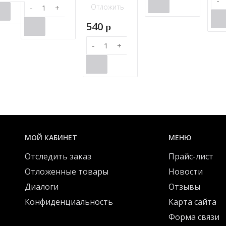
-
Отложить
-
+
540
p
-
+
МОЙ КАБИНЕТ
МЕНЮ
Отследить заказ
Прайс-лист
Отложенные товары
Новости
Диалоги
Отзывы
Конфиденциальность
Карта сайта
Форма связи