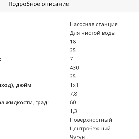
Подробное описание
Насосная станция
Для чистой воды
18
35
:
7
430
35
ыход), дюйм
:
1x1
7,8
а жидкости, град
:
60
1,3
Поверхностный
Центробежный
Чугун