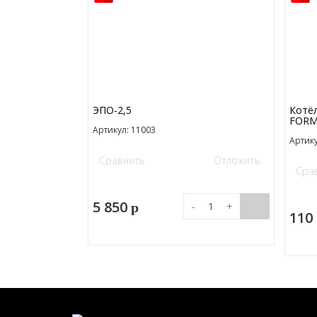
ЭПО-2,5
Котёл
FORM
Артикул: 11003
Артик
Сравнить
Отложить
Сра
5 850
-
+
p
110