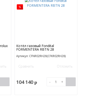
rolux
Котёл газовый Fondital
FORMENTERA RBTN 28
Артикул: CFNR02RH28(CFKR02RH28)
жить
Сравнить
Отложить
104 140
-
+
p