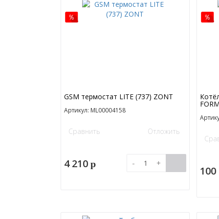
GSM термостат LITE (737) ZONT
Котёл
FORM
Артикул: ML00004158
Артик
Сравнить
Отложить
Сра
4 210
-
+
p
100