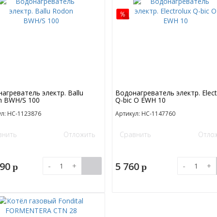
агреватель электр. Ballu
Водонагреватель электр. Elect
n BWH/S 100
Q-bic O EWH 10
л: НС-1123876
Артикул: НС-1147760
внить
Отложить
Сравнить
Отло
690
5 760
-
+
-
+
p
p