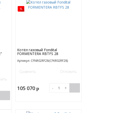
Котёл газовый Fondital
2"
FORMENTERA RBTFS 28
Артикул: CFNR02RF28(CFKR02RF28)
Сравнить
Отложить
жить
105 070
-
+
p