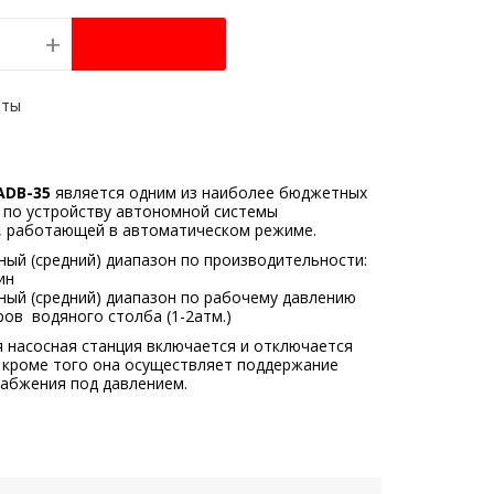
+
ADB-35
является одним из наиболее бюджетных
 по устройству автономной системы
 работающей в автоматическом режиме.
ый (средний) диапазон по производительности:
ин
ый (средний) диапазон по рабочему давлению
ров водяного столба (1-2атм.)
 насосная станция включается и отключается
 кроме того она осуществляет поддержание
абжения под давлением.