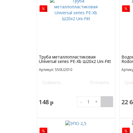
Труба металлопластиковая
Водон
Universal series PE-Xb Ш20x2 Uni-Fitt
Rodo
Артикул: 550U2010
Артику
Сравнить
Отложить
Сра
148
22 
-
+
p