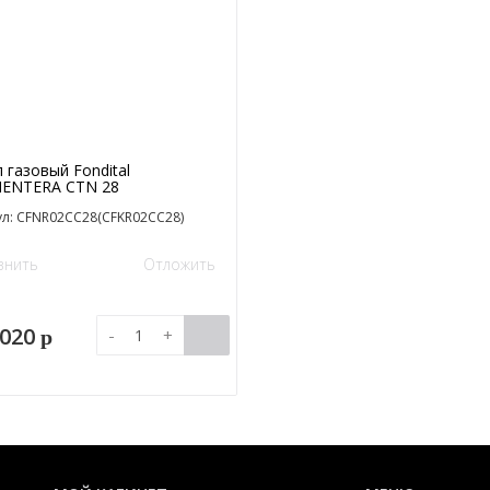
 газовый Fondital
ENTERA CTN 28
ул: CFNR02CC28(CFKR02CC28)
внить
Отложить
 020
-
+
p