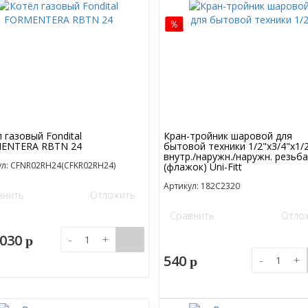
 газовый Fondital
Кран-тройник шаровой для
ENTERA RBTN 24
бытовой техники 1/2"х3/4"х1/
внутр./наружн./наружн. резьба
ул: CFNR02RH24(CFKR02RH24)
(флажок) Uni-Fitt
Артикул: 182C2320
внить
Отложить
Сравнить
Отло
 030
-
+
p
540
-
+
p