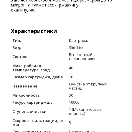
микрон, а также песок, ржавчину,
окалину, ил.
Характеристики
Тип
:
Картридж
Вид
:
Slim Line
Вспененный
Состав
:
полипропилен
Макс. рабочая
40
температура, град
:
Размер картриджа, дюйм
:
10
Очистка от крупных
Назначение
:
частиц
Микронность
:
50
Ресурс картриджа, л
:
10000
1 (Механическая
Ступень очистки
:
очистка)
Скорость фильтрации, л/
5
мин
:
Срок годности, мес
:
Не ограничен