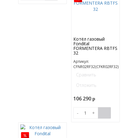
Котёл газовый
Fondital
FORMENTERA RBTFS
32
Артикул:
CFNR02RF32(CFKR02RF32)
Сравнить
Отложить
106 290
p
-
+