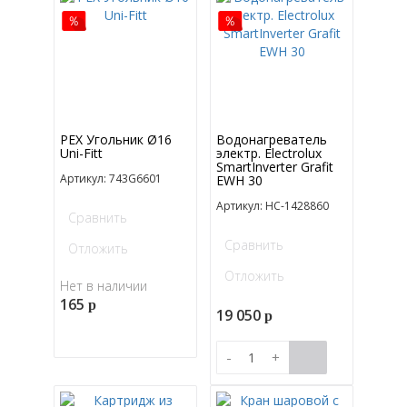
PEX Угольник Ø16
Водонагреватель
Uni-Fitt
электр. Electrolux
SmartInverter Grafit
Артикул: 743G6601
EWH 30
Артикул: НС-1428860
Сравнить
Сравнить
Отложить
Отложить
Нет в наличии
165
p
19 050
p
-
+