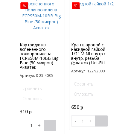
Картридж из
Кран шаровой с
вспененного
накидной гайкой
полипропилена
1/2" MINI внутр./
FCPS50M-10BB Big
внутр. резьба
Blue (50 микрон)
(флажок) Uni-Fitt
Акватек
Артикул: 122N2000
Артикул: 0-25-4035
Сравнить
Сравнить
Отложить
Отложить
650
p
310
p
-
+
-
+