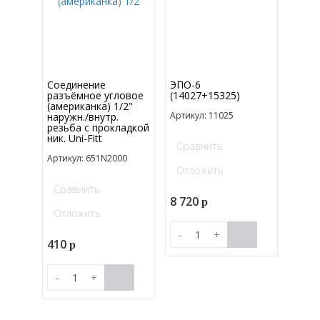
Соединение
ЭПО-6
разъёмное угловое
(14027+15325)
(американка) 1/2"
Артикул: 11025
наружн./внутр.
резьба с прокладкой
ник. Uni-Fitt
Сравнить
Артикул: 651N2000
Отложить
Сравнить
8 720
p
Отложить
-
+
410
p
-
+