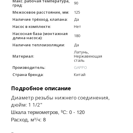
Макс. рабочая температура,
90
град
:
Межосевое расстояние, мм
:
125
Наличие трёхход. клапана
:
Да
Насос в комплекте
:
Нет
Насосная база (монтажная
180
длина насоса)
:
Наличие теплоизоляции
:
Да
Латунь,
Материал
:
Нержавеющая
сталь
Производитель
:
GAPPO
Страна бренда
:
Китай
Подробное описание
Диаметр резьбы нижнего соединения,
дюйм: 1 1/2"
Шкала термометров, ºС:
0 - 120
Расход, м³/ч:
8