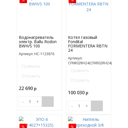
Водонагреватель
Котёл газовый
электр. Ballu Rodon
Fondital
BWH/S 100
FORMENTERA RBTN
24
Артикул: НС-1123876
Артикул:
CFNR02RH24(CFKR02RH24)
Сравнить
Сравнить
Отложить
Отложить
22 690
p
100 030
p
-
+
-
+