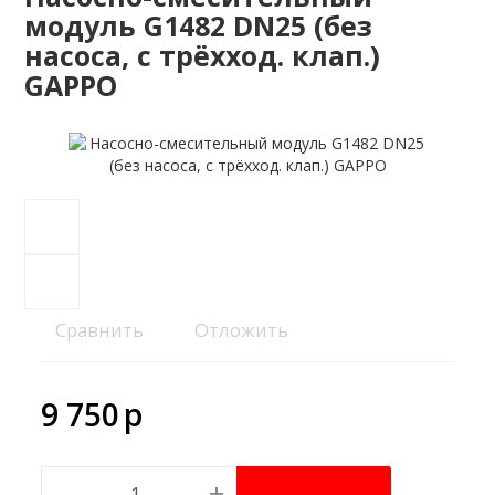
модуль G1482 DN25 (без
насоса, с трёхход. клап.)
GAPPO
Сравнить
Отложить
9 750
p
-
+