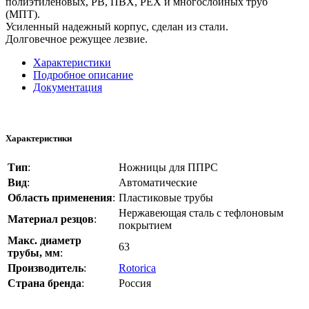
полиэтиленовых, PB, ПВХ, PEX и многослойных труб
(МПТ).
Усиленный надежный корпус, сделан из стали.
Долговечное режущее лезвие.
Характеристики
Подробное описание
Документация
Характеристики
Тип
:
Ножницы для ППРС
Вид
:
Автоматические
Область применения
:
Пластиковые трубы
Нержавеющая сталь с тефлоновым
Материал резцов
:
покрытием
Макс. диаметр
63
трубы, мм
:
Производитель
:
Rotorica
Страна бренда
:
Россия