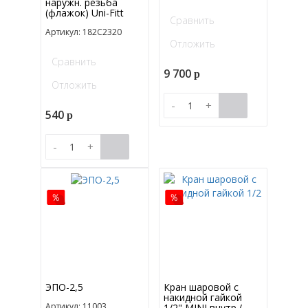
наружн. резьба
(флажок) Uni-Fitt
Сравнить
Артикул: 182C2320
Отложить
Сравнить
9 700
p
Отложить
-
+
540
p
-
+
ЭПО-2,5
Кран шаровой с
накидной гайкой
Артикул: 11003
1/2" MINI внутр./