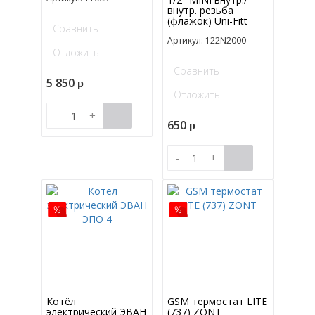
внутр. резьба
(флажок) Uni-Fitt
Сравнить
Артикул: 122N2000
Отложить
Сравнить
5 850
p
Отложить
-
+
650
p
-
+
Котёл
GSM термостат LITE
электрический ЭВАН
(737) ZONT