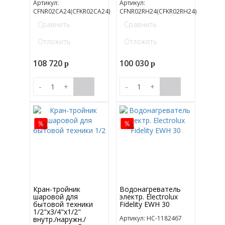
Артикул:
Артикул:
CFNR02CA24(CFKR02CA24)
CFNR02RH24(CFKR02RH24)
Сравнить
Сравнить
Отложить
Отложить
108 720
100 030
p
p
-
+
-
+
Кран-тройник
Водонагреватель
шаровой для
электр. Electrolux
бытовой техники
Fidelity EWH 30
1/2"х3/4"х1/2"
Артикул: НС-1182467
внутр./наружн./