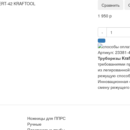
Сравнить
1 950
p
-
Артикул
:
23381-
Труборезы Kraf
требованиями п
из легированной
режущую способн
Инновационная 
смену режущего
Ножницы для ППРС
Ручные
Пластиковые трубы