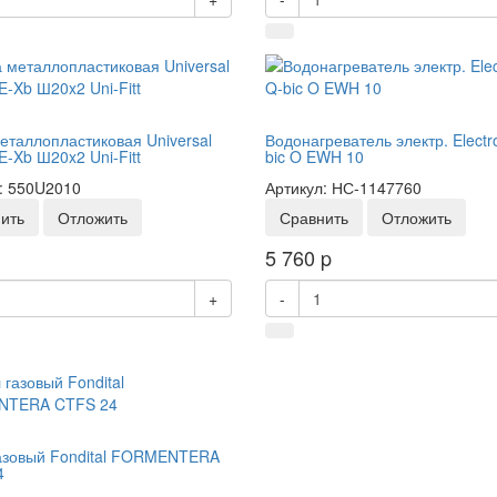
еталлопластиковая Universal
Водонагреватель электр. Electr
E-Xb Ш20x2 Uni-Fitt
bic O EWH 10
: 550U2010
Артикул: НС-1147760
ить
Отложить
Сравнить
Отложить
5 760
p
+
-
азовый Fondital FORMENTERA
4