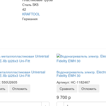
Сталь SK5
42
KRAFTOOL
Германия
еталлопластиковая Universal
Водонагреватель электр. Electr
E-Xb Ш26x3 Uni-Fitt
Fidelity EWH 30
: 550U2605
Артикул: НС-1182467
ить
Отложить
Сравнить
Отложить
9 700
p
+
-