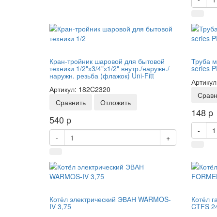
Кран-тройник шаровой для бытовой
Труба м
техники 1/2"х3/4"х1/2" внутр./наружн./
series P
наружн. резьба (флажок) Uni-Fitt
Артикул
Артикул: 182C2320
Сравн
Сравнить
Отложить
148
p
540
p
-
-
+
Котёл электрический ЭВАН WARMOS-
Котёл г
IV 3,75
CTFS 2