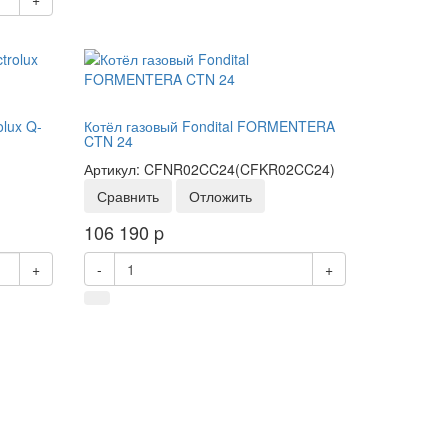
olux Q-
Котёл газовый Fondital FORMENTERA
CTN 24
Артикул: CFNR02CC24(CFKR02CC24)
Сравнить
Отложить
106 190
p
+
-
+