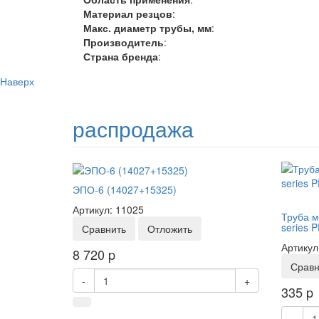
Материал резцов
:
Макс. диаметр трубы, мм
:
Производитель
:
Страна бренда
:
Наверх
распродажа
ЭПО-6 (14027+15325)
Артикул: 11025
Труба м
series P
Сравнить
Отложить
Артикул
8 720
p
Сравн
-
+
335
p
-