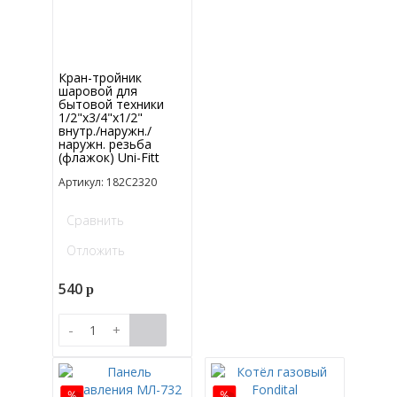
Кран-тройник
шаровой для
бытовой техники
1/2"х3/4"х1/2"
внутр./наружн./
наружн. резьба
(флажок) Uni-Fitt
Артикул: 182C2320
Сравнить
Отложить
540
p
-
+