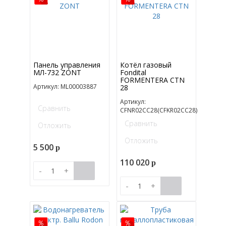
Панель управления
Котёл газовый
МЛ-732 ZONT
Fondital
FORMENTERA CTN
Артикул: ML00003887
28
Артикул:
Сравнить
CFNR02CC28(CFKR02CC28)
Сравнить
Отложить
Отложить
5 500
p
110 020
p
-
+
-
+