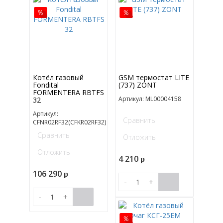
Котёл газовый
GSM термостат LITE
Fondital
(737) ZONT
FORMENTERA RBTFS
Артикул: ML00004158
32
Артикул:
Сравнить
CFNR02RF32(CFKR02RF32)
Сравнить
Отложить
Отложить
4 210
p
106 290
p
-
+
-
+