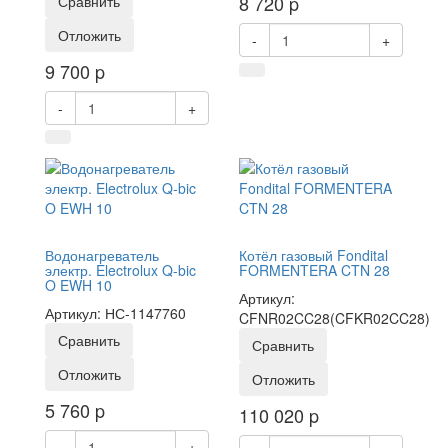
8 720
p
Сравнить
Отложить
-
+
9 700
p
-
+
Водонагреватель
Котёл газовый Fondital
электр. Electrolux Q-bic
FORMENTERA CTN 28
O EWH 10
Артикул:
Артикул: НС-1147760
CFNR02CC28(CFKR02CC28)
Сравнить
Сравнить
Отложить
Отложить
5 760
p
110 020
p
-
+