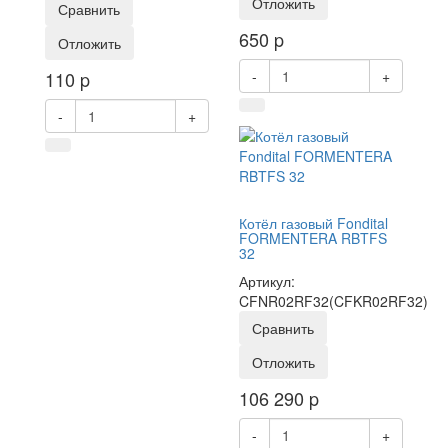
Отложить
Сравнить
650
p
Отложить
110
p
-
+
-
+
Котёл газовый Fondital
FORMENTERA RBTFS
32
Артикул:
CFNR02RF32(CFKR02RF32)
Сравнить
Отложить
106 290
p
-
+