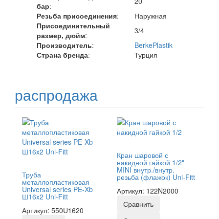
20
бар
:
Резьба присоединения
:
Наружная
Присоединительный
3/4
размер, дюйм
:
Производитель
:
BerkePlastik
Страна бренда
:
Турция
распродажа
Кран шаровой с
накидной гайкой 1/2"
MINI внутр./внутр.
Труба
резьба (флажок) Uni-Fitt
металлопластиковая
Universal series PE-Xb
Артикул: 122N2000
Ш16x2 Uni-Fitt
Сравнить
Артикул: 550U1620